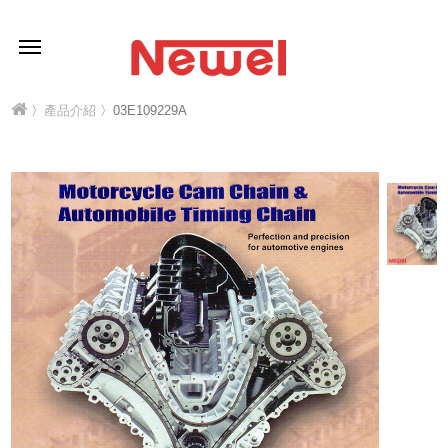
〉
產品介紹
〉03E109229A