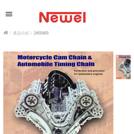
〉
產品介紹
〉2455483