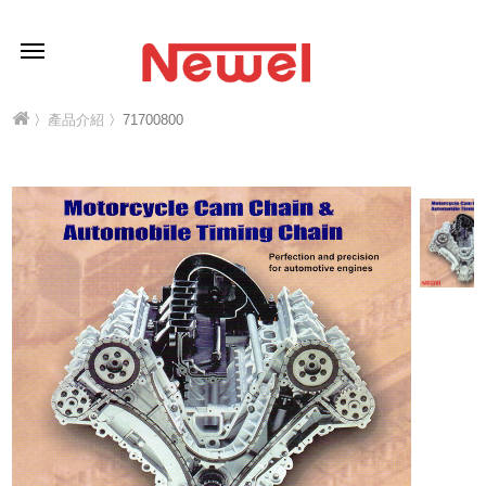
〉
產品介紹
〉71700800