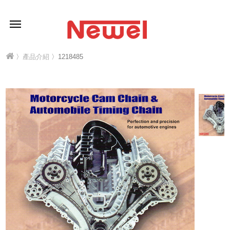
〉
產品介紹
〉1218485