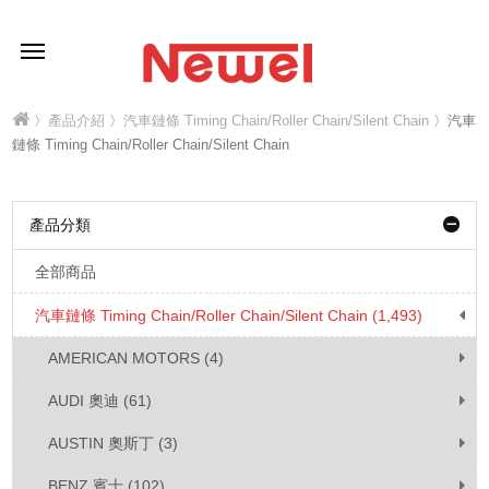
〉
產品介紹
〉
汽車鏈條 Timing Chain/Roller Chain/Silent Chain
〉汽車
鏈條 Timing Chain/Roller Chain/Silent Chain
產品分類
全部商品
汽車鏈條 Timing Chain/Roller Chain/Silent Chain (1,493)
AMERICAN MOTORS (4)
AUDI 奧迪 (61)
AUSTIN 奧斯丁 (3)
BENZ 賓士 (102)