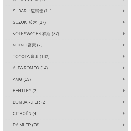
SUBARU 速霸陸 (11)
SUZUKI 鈴木 (27)
VOLKSWAGEN 福斯 (37)
VOLVO 富豪 (7)
TOYOTA 豐田 (132)
ALFA ROMEO (14)
AMG (13)
BENTLEY (2)
BOMBARDIER (2)
CITROËN (4)
DAIMLER (78)