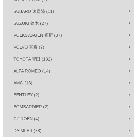
SUBARU 速霸陸 (11)
SUZUKI 鈴木 (27)
VOLKSWAGEN 福斯 (37)
VOLVO 富豪 (7)
TOYOTA 豐田 (132)
ALFA ROMEO (14)
AMG (13)
BENTLEY (2)
BOMBARDIER (2)
CITROËN (4)
DAIMLER (78)