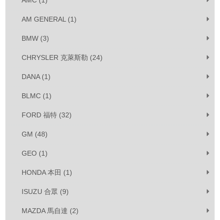
AMC (1)
AM GENERAL (1)
BMW (3)
CHRYSLER 克萊斯勒 (24)
DANA (1)
BLMC (1)
FORD 福特 (32)
GM (48)
GEO (1)
HONDA 本田 (1)
ISUZU 合眾 (9)
MAZDA 馬自達 (2)