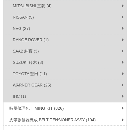
MITSUBISHI 三菱 (4)
NISSAN (5)
NVG (27)
RANGE ROVER (1)
SAAB 紳寶 (3)
SUZUKI 鈴木 (3)
TOYOTA 豐田 (11)
WARNER GEAR (25)
IHC (1)
時規修理包 TIMING KIT (826)
皮帶張緊器總成 BELT TENSIONER ASSY (104)