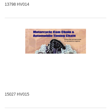
13798 HV014
15027 HV015