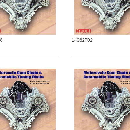
08
14062702