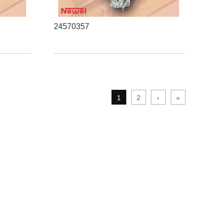
24570357
1
2
›
»