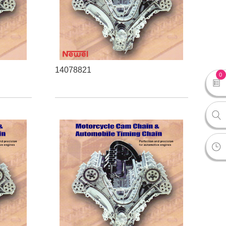
14078821
0