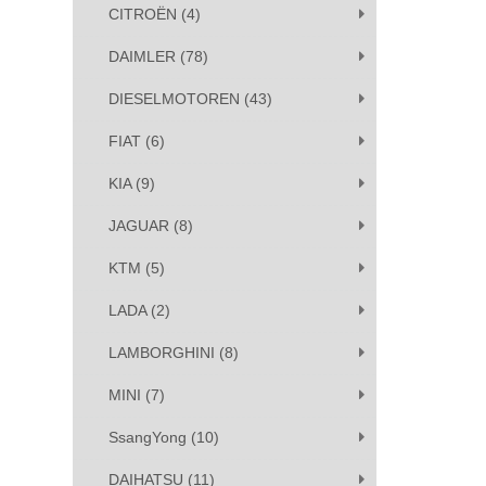
CITROËN (4)
DAIMLER (78)
DIESELMOTOREN (43)
FIAT (6)
KIA (9)
JAGUAR (8)
KTM (5)
LADA (2)
LAMBORGHINI (8)
MINI (7)
SsangYong (10)
DAIHATSU (11)