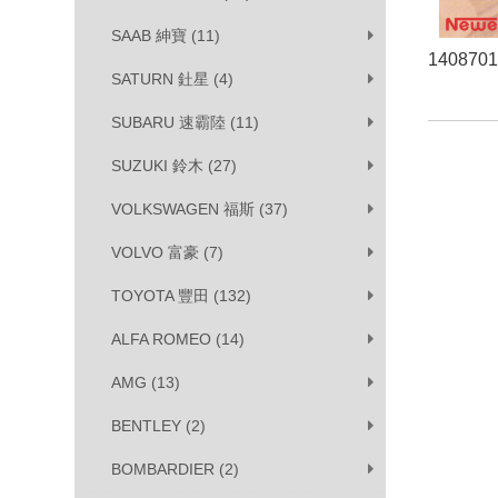
SAAB 紳寶 (11)
140870
SATURN 釷星 (4)
SUBARU 速霸陸 (11)
SUZUKI 鈴木 (27)
VOLKSWAGEN 福斯 (37)
VOLVO 富豪 (7)
TOYOTA 豐田 (132)
ALFA ROMEO (14)
AMG (13)
BENTLEY (2)
BOMBARDIER (2)