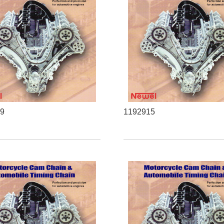
99
1192915