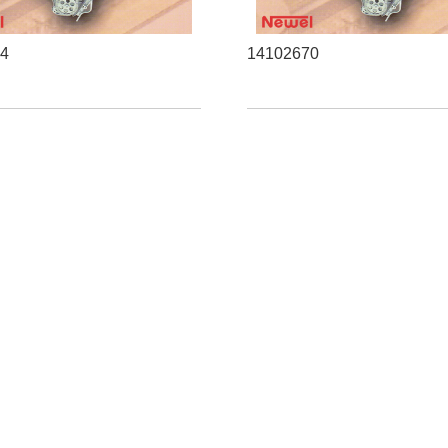
14
14102670