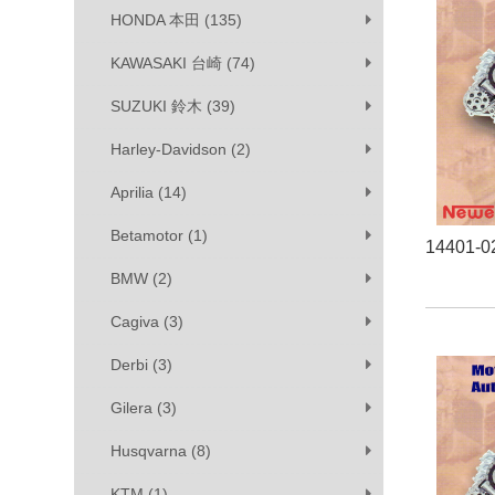
HONDA 本田 (135)
KAWASAKI 台崎 (74)
SUZUKI 鈴木 (39)
Harley-Davidson (2)
Aprilia (14)
Betamotor (1)
14401-0
BMW (2)
Cagiva (3)
Derbi (3)
Gilera (3)
Husqvarna (8)
KTM (1)