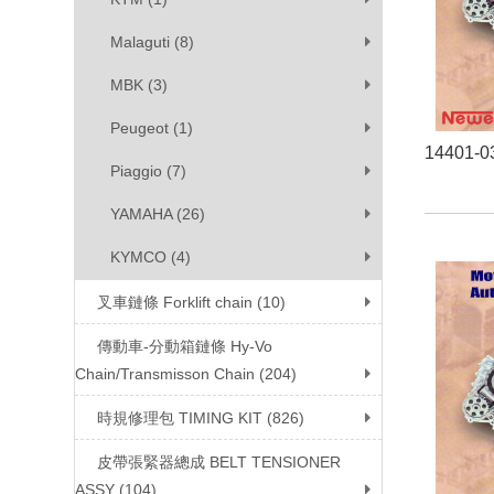
Malaguti (8)
MBK (3)
Peugeot (1)
14401-0
Piaggio (7)
YAMAHA (26)
KYMCO (4)
叉車鏈條 Forklift chain (10)
傳動車-分動箱鏈條 Hy-Vo
Chain/Transmisson Chain (204)
時規修理包 TIMING KIT (826)
皮帶張緊器總成 BELT TENSIONER
ASSY (104)