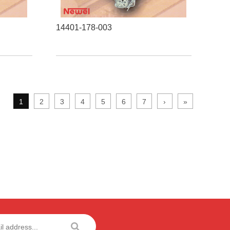
14401-178-003
1
2
3
4
5
6
7
›
»