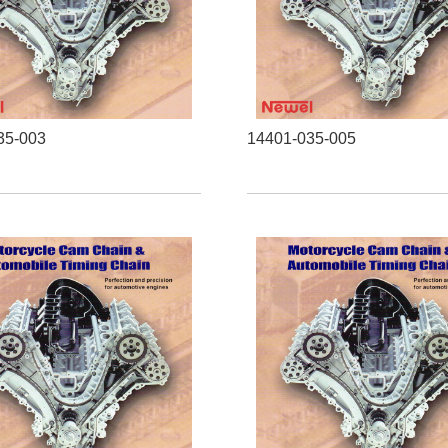
35-003
14401-035-005