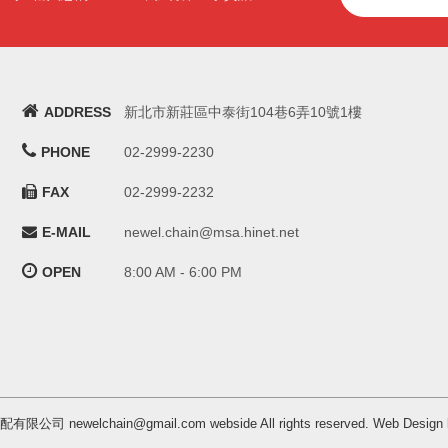
ADDRESS
新北市新莊區中泰街104巷6弄10號1樓
PHONE
02-2999-2230
FAX
02-2999-2232
E-MAIL
newel.chain@msa.hinet.net
OPEN
8:00 AM - 6:00 PM
汽配有限公司 newelchain@gmail.com webside All rights reserved. Web 