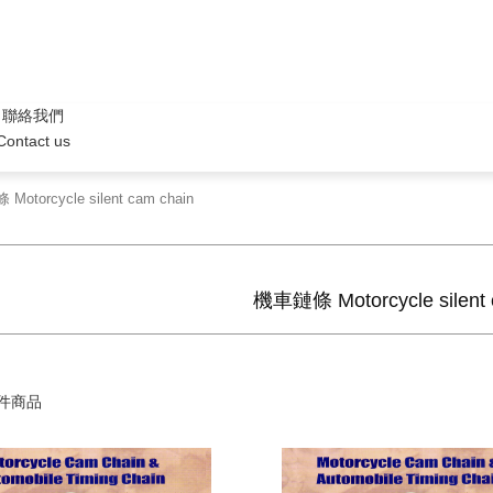
聯絡我們
Contact us
torcycle silent cam chain
機車鏈條 Motorcycle silent 
件商品