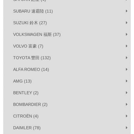
SUBARU 速霸陸 (11)
SUZUKI 鈴木 (27)
VOLKSWAGEN 福斯 (37)
VOLVO 富豪 (7)
TOYOTA 豐田 (132)
ALFA ROMEO (14)
AMG (13)
BENTLEY (2)
BOMBARDIER (2)
CITROËN (4)
DAIMLER (78)