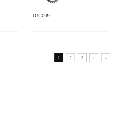
TGC009
1
2
3
›
»