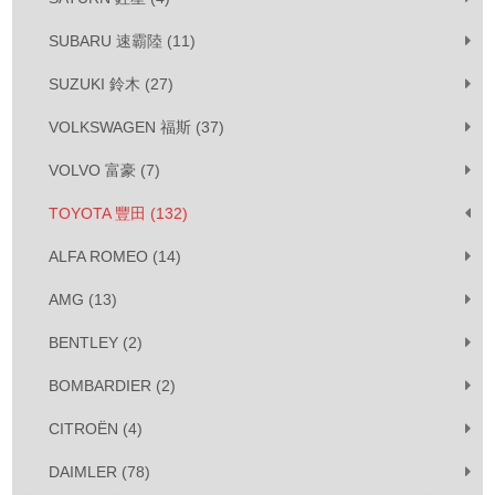
SUBARU 速霸陸 (11)
SUZUKI 鈴木 (27)
VOLKSWAGEN 福斯 (37)
VOLVO 富豪 (7)
TOYOTA 豐田 (132)
ALFA ROMEO (14)
AMG (13)
BENTLEY (2)
BOMBARDIER (2)
CITROËN (4)
DAIMLER (78)