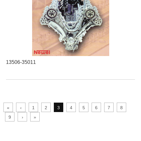
13506-35011
«
‹
1
2
3
4
5
6
7
8
9
›
»