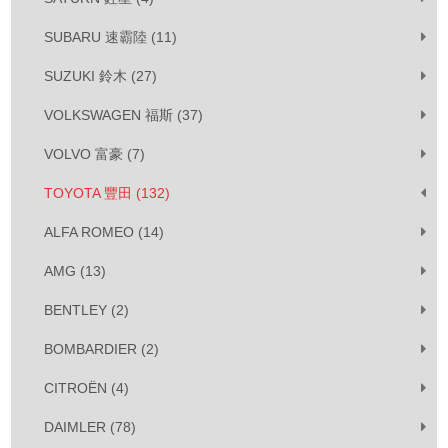
SUBARU 速霸陸 (11)
SUZUKI 鈴木 (27)
VOLKSWAGEN 福斯 (37)
VOLVO 富豪 (7)
TOYOTA 豐田 (132)
ALFA ROMEO (14)
AMG (13)
BENTLEY (2)
BOMBARDIER (2)
CITROËN (4)
DAIMLER (78)