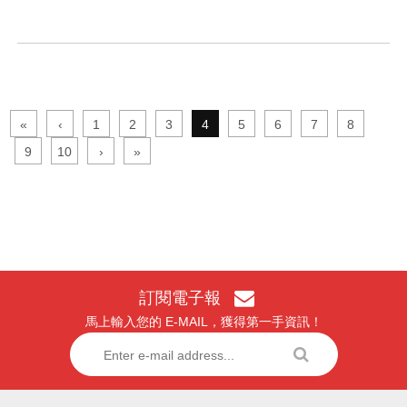
«
‹
1
2
3
4
5
6
7
8
9
10
›
»
訂閱電子報
馬上輸入您的 E-MAIL，獲得第一手資訊！