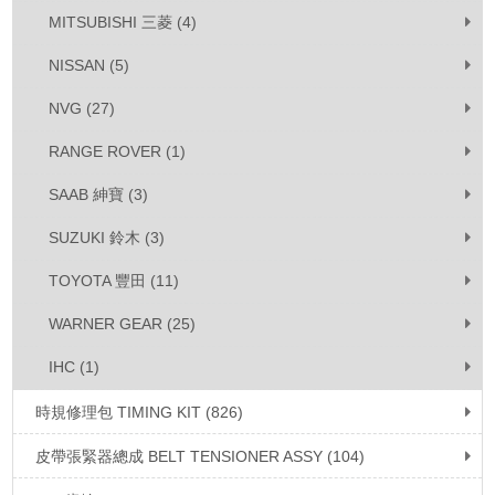
MITSUBISHI 三菱 (4)
NISSAN (5)
NVG (27)
RANGE ROVER (1)
SAAB 紳寶 (3)
SUZUKI 鈴木 (3)
TOYOTA 豐田 (11)
WARNER GEAR (25)
IHC (1)
時規修理包 TIMING KIT (826)
皮帶張緊器總成 BELT TENSIONER ASSY (104)