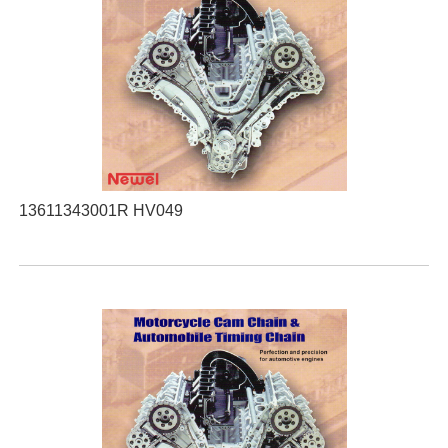
13611343001R HV049