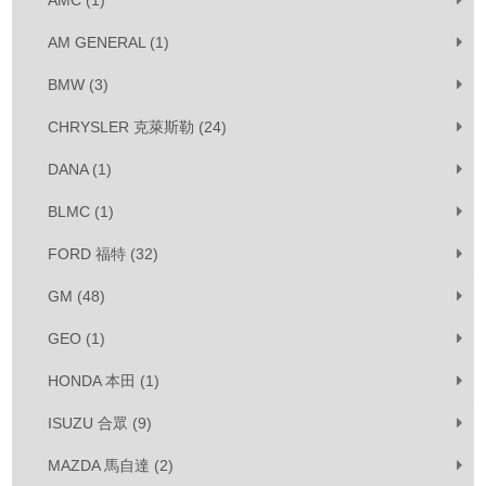
AMC (1)
AM GENERAL (1)
BMW (3)
CHRYSLER 克萊斯勒 (24)
DANA (1)
BLMC (1)
FORD 福特 (32)
GM (48)
GEO (1)
HONDA 本田 (1)
ISUZU 合眾 (9)
MAZDA 馬自達 (2)