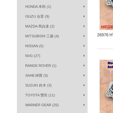
HONDA 本田 (1)
ISUZU 合眾 (9)
MAZDA 馬自達 (2)
26976 
MITSUBISHI 三菱 (4)
NISSAN (5)
NVG (27)
RANGE ROVER (1)
SAAB 紳寶 (3)
SUZUKI 鈴木 (3)
TOYOTA 豐田 (11)
WARNER GEAR (25)