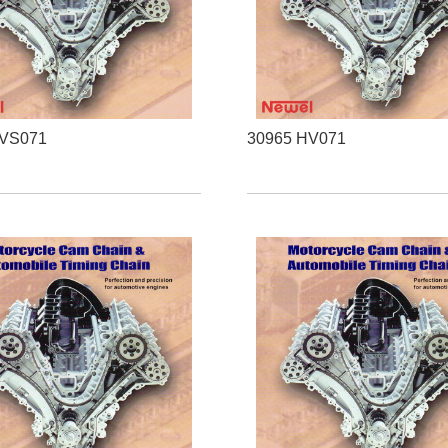
HVS071
30965 HV071