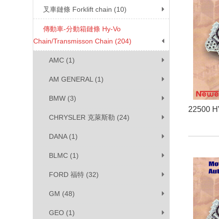
叉車鏈條 Forklift chain (10)
傳動車-分動箱鏈條 Hy-Vo
Chain/Transmisson Chain (204)
AMC (1)
AM GENERAL (1)
BMW (3)
22500 
CHRYSLER 克萊斯勒 (24)
DANA (1)
BLMC (1)
FORD 福特 (32)
GM (48)
GEO (1)