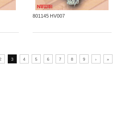
801145 HV007
2
3
4
5
6
7
8
9
›
»