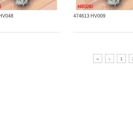
 HV048
474613 HV009
«
‹
1